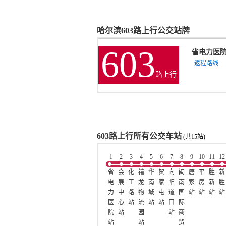
哈尔滨603路上行公交站牌
603
省电力医
返程路线
路上行
603路上行所有公交车站
(共15站)
1
2
3
4
5
6
7
8
9
10
11
12
省
会
化
禧
华
贺
向
闽
唐
平
胜
新
电
展
工
龙
南
家
阳
南
家
房
新
胜
力
中
路
物
城
屯
道
国
站
站
站
站
医
心
站
流
站
站
口
际
院
站
园
站
商
站
站
贸