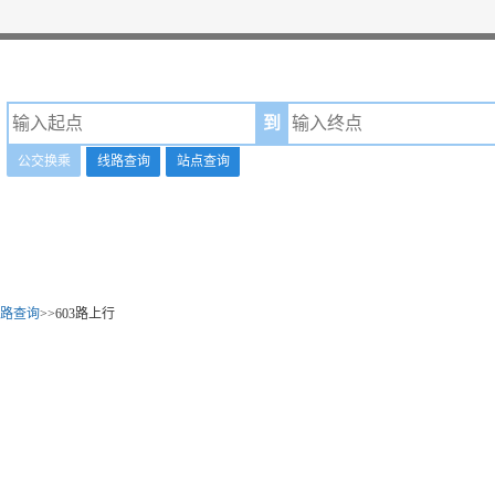
到
公交换乘
线路查询
站点查询
路查询
>>603路上行