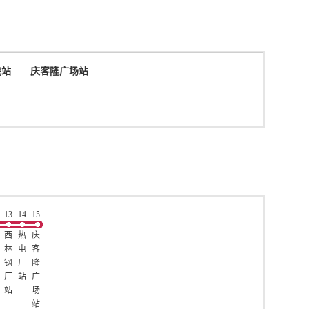
院站
——
庆客隆广场站
13
14
15
西
热
庆
林
电
客
钢
厂
隆
厂
站
广
站
场
站