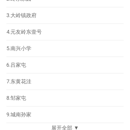
3.大岭镇政府
4.元友岭东壹号
5.南兴小学
6.吕家屯
7.东黄花洼
8.邹家屯
9.城南孙家
展开全部 ▼