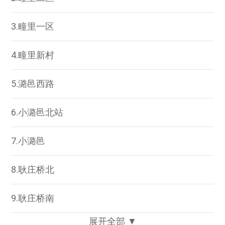
3.疃里一区
4.疃里新村
5.潞邑西路
6.小潞邑北站
7.小潞邑
8.耿庄桥北
9.耿庄桥南
展开全部 ▼