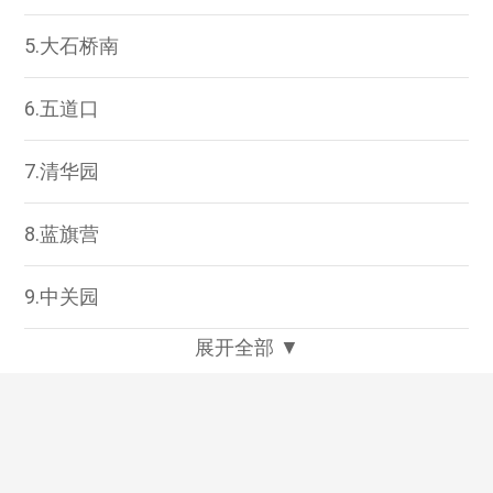
5.大石桥南
6.五道口
7.清华园
8.蓝旗营
9.中关园
展开全部 ▼