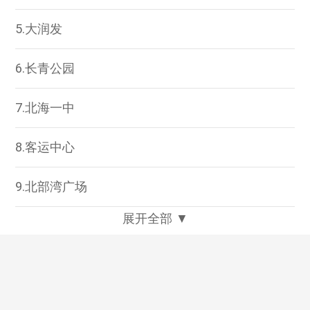
5.大润发
6.长青公园
7.北海一中
8.客运中心
9.北部湾广场
展开全部 ▼