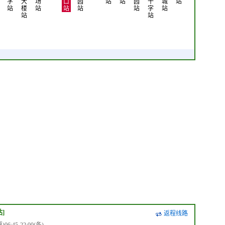
字
大
场
口
园
站
站
园
十
城
站
站
楼
站
站
站
站
字
站
站
站
站]
返程线路