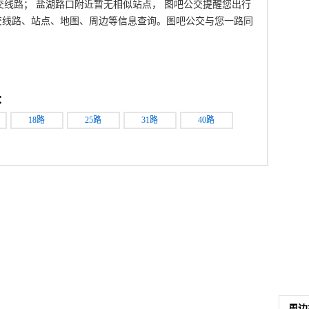
路公交线路； 盐湖路口附近暂无相似站点， 图吧公交提醒您出行
交线路、站点、地图、周边等信息查询。图吧公交与您一路同
：
18路
25路
31路
40路
周边