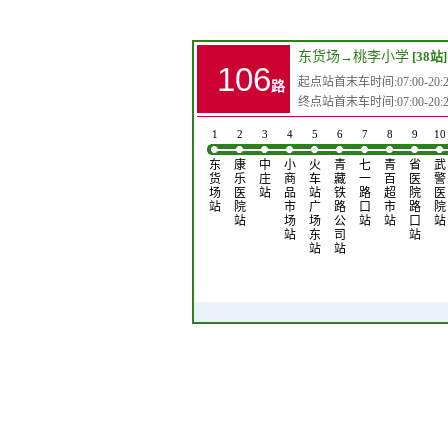
东货场
→
桃李小学
[38站]
106
起点站首末车时间:07:00-20:20(
路
终点站首末车时间:07:00-20:20(
1
2
3
4
5
6
7
8
9
10
东
康
中
小
火
青
七
青
省
武
货
乐
庄
商
车
藏
一
百
医
警
场
医
站
品
站
铁
路
超
院
医
站
院
市
广
路
口
市
路
院
站
场
场
公
站
站
口
站
站
东
司
站
站
站