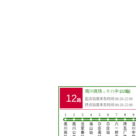
南川商场
→
十八中
[22站]
12
起点站首末车时间:06:20-22:00
路
终点站首末车时间:06:20-22:00
1
2
3
4
5
6
7
8
9
南
南
沈
海
尕
尕
六
砖
湟
川
川
家
山
庄
庄
一
瓦
川
商
公
寨
站
南
站
桥
厂
中