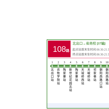
北出口
→
省商校
[37站]
108
起点站首末车时间:06:30-21:3
路
终点站首末车时间:06:30-21:3
1
2
3
4
5
6
7
8
9
10
北
农
陶
新
陶
天
天
祁
朝
朝
出
牧
家
世
家
竣
峻
家
阳
阳
口
学
寨
纪
寨
桥
桥
巷
西
西
站
院
站
花
站
西
站
站
路
路
站
园
站
口
站
北
站
站