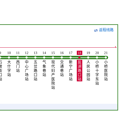
返程线路
9
10
11
12
13
14
15
16
17
18
19
20
21
石
大
西
中
五
气
现
交
新
盐
人
小
小
坡
什
门
心
岔
象
代
通
宁
湖
民
桥
桥
街
字
站
广
路
巷
妇
巷
广
路
公
十
医
口
站
场
口
站
产
站
场
口
园
字
院
站
站
站
医
站
站
站
东
站
院
站
站