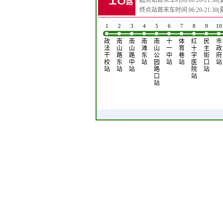
起点站首末车时间:06:20-21:30(夏)0
路
终点站首末车时间:06:20-21:30(夏)0
1
2
3
4
5
6
7
8
9
10
政
南
南
南
南
十
体
红
民
市
法
山
山
滩
山
一
育
十
主
政
干
路
路
东
公
中
巷
字
街
府
校
东
中
站
园
站
站
医
口
站
站
站
站
路
院
站
口
站
站