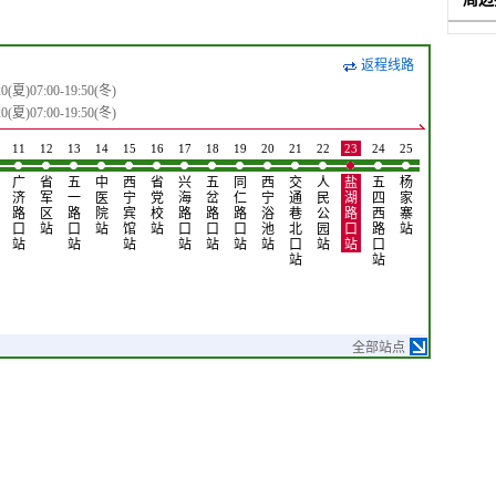
返程线路
夏)07:00-19:50(冬)
夏)07:00-19:50(冬)
11
12
13
14
15
16
17
18
19
20
21
22
23
24
25
26
27
28
广
省
五
中
西
省
兴
五
同
西
交
人
盐
五
杨
虎
冷
师
济
军
一
医
宁
党
海
岔
仁
宁
通
民
湖
四
家
台
湖
大
路
区
路
院
宾
校
路
路
路
浴
巷
公
路
西
寨
小
路
站
口
站
口
站
馆
站
口
口
口
池
北
园
口
路
站
区
北
站
站
站
站
站
站
站
口
站
站
口
北
口
站
站
口
站
站
全部站点