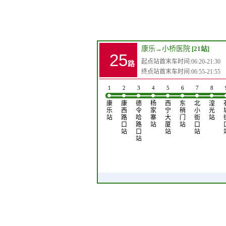
康乐
→
小桥医院
[21站]
25
起点站首末车时间:06:20-21:30
路
终点站首末车时间:06:55-21:55
1
2
3
4
5
6
7
8
康
康
德
杨
西
东
北
湟
乐
西
令
家
宁
稍
小
光
站
路
哈
寨
大
门
街
站
口
路
站
厦
站
口
站
口
站
站
站