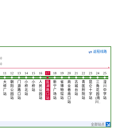
返程线路
0
0
11
12
13
14
15
16
17
18
19
20
21
22
23
24
25
26
27
28
大
朝
门
小
小
人
盐
新
省
商
古
青
昆
三
湟
武
六
东
修
阳
源
桥
桥
民
湖
宁
博
业
城
医
仑
角
川
警
一
台
厂
公
路
北
站
公
路
广
物
巷
台
附
十
花
中
总
桥
小
站
园
口
站
园
口
场
馆
南
站
院
字
园
学
队
西
区
站
站
站
站
站
站
口
站
站
(南
站
站
站
站
站
川…
全部站点