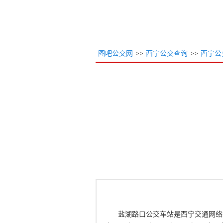
图吧公交网
>>
西宁公交查询
>>
西宁公
盐湖路口公交车站是西宁交通网络重