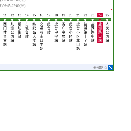
6:45-22:00(冬)
6:45-22:00(冬)
11
12
13
14
15
16
17
18
19
20
21
22
23
24
25
26
27
28
西
儿
纸
古
纺
交
虎
虎
省
虎
虎
盐
盐
盐
人
海
海
海
门
童
坊
城
织
通
台
台
广
台
台
湖
湖
湖
民
西
西
西
体
公
街
台
品
巷
站
中
电
小
小
路
路
路
公
路
路
路
育
园
站
站
大
南
学
局
区
区
十
中
口
园
口
中
站
官
站
楼
口
站
站
站
北
字
站
站
站
站
站
站
站
中
口
站
站
站
全部站点