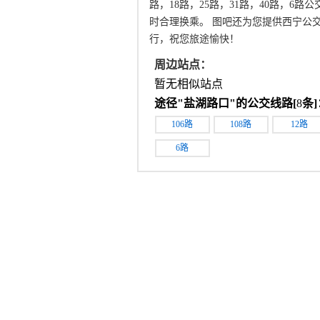
路，18路，25路，31路，40路，6
时合理换乘。 图吧还为您提供西宁公
行，祝您旅途愉快！
周边站点：
暂无相似站点
途径"
盐湖路口
"的公交线路[
8
条]
106路
108路
12路
6路