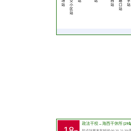
场
交
站
站
西
路
学
站
小
站
口
站
区
站
站
政法干校
→
海西干休所
[29
18