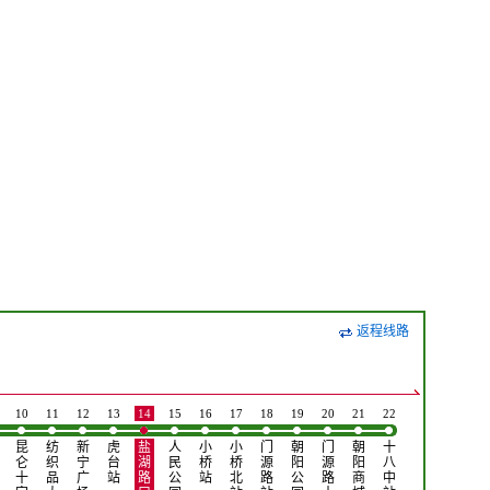
返程线路
10
11
12
13
14
15
16
17
18
19
20
21
22
昆
纺
新
虎
盐
人
小
小
门
朝
门
朝
十
仑
织
宁
台
湖
民
桥
桥
源
阳
源
阳
八
十
品
广
站
路
公
站
北
路
公
路
商
中