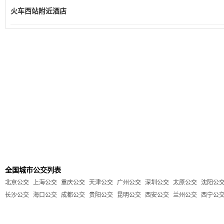
火车西站附近酒店
全国城市公交列表
北京公交
上海公交
重庆公交
天津公交
广州公交
深圳公交
太原公交
沈阳公
长沙公交
海口公交
成都公交
贵阳公交
昆明公交
西安公交
兰州公交
西宁公