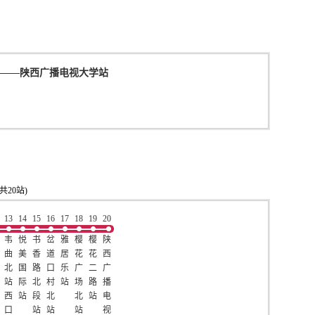
——
陕西广播电视大学站
共20站)
13
14
15
16
17
18
19
20
韦
悦
书
岔
雅
樱
樱
陕
曲
美
香
道
居
花
花
西
北
国
路
口
乐
广
二
广
站
际
北
村
站
场
路
播
西
站
段
北
北
站
电
口
站
站
站
视