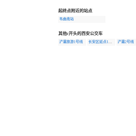
起终点附近的站点
韦曲南站
其他c开头的西安公交车
浐灞旅游1号线
长安区延点1号线
浐灞2号线