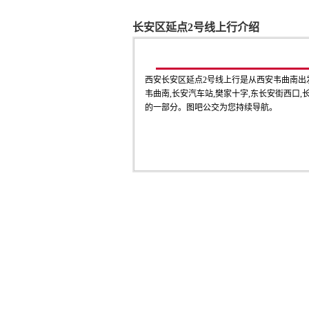
长安区延点2号线上行介绍
西安长安区延点2号线上行是从西安韦曲南出
韦曲南,长安汽车站,樊家十字,东长安街西口,长
的一部分。图吧公交为您持续导航。