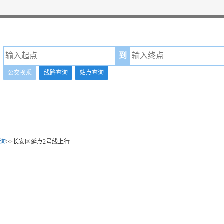
到
公交换乘
线路查询
站点查询
询
>>长安区延点2号线上行