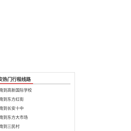
安热门行程线路
南到高新国际学校
南到东方红街
南到长安十中
南到东方大市场
南到三民村