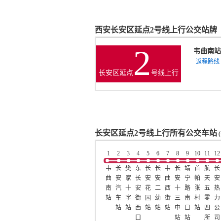
西安长安区延点2号线上行公交站牌
2
韦曲南站
返程路线
长安区延点
号线上行
长安区延点2号线上行所有公交车站
(
1
2
3
4
5
6
7
8
9
10
11
12
韦
长
樊
东
长
长
韦
长
靖
首
航
长
曲
安
家
长
安
安
曲
安
宁
帕
天
安
南
汽
十
安
花
二
西
十
路
张
五
热
站
车
字
街
园
幼
街
三
南
村
零
力
站
站
西
站
站
站
中
口
站
四
公
口
站
站
所
司