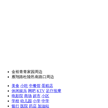
金裕青青家园周边
雁翔路杜陵邑南路口周边
美食
小吃
中餐馆
蛋糕店
休闲娱乐
网吧
KTV
足疗按摩
电影院
商场
超市
小区
学校
幼儿园
小学
中学
银行
医院
药店
加油站