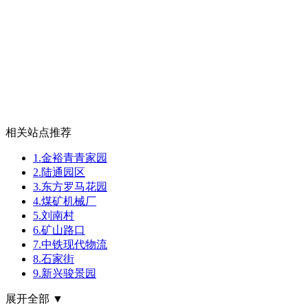
相关站点推荐
1.金裕青青家园
2.陆通园区
3.东方罗马花园
4.煤矿机械厂
5.刘南村
6.矿山路口
7.中铁现代物流
8.石家街
9.新兴骏景园
展开全部 ▼