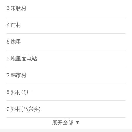
3.朱耿村
4.前村
5.炮里
6.炮里变电站
7.韩家村
8.郭村砖厂
9.郭村(马兴乡)
展开全部 ▼