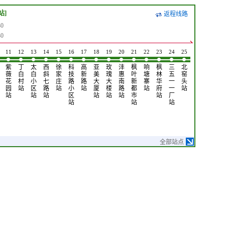
站]
返程线路
0
0
11
12
13
14
15
16
17
18
19
20
21
22
23
24
25
26
27
28
紫
丁
太
西
徐
科
高
亚
玫
沣
枫
响
枫
三
北
制
锅
起
薇
白
白
斜
家
技
新
美
瑰
惠
叶
塘
林
五
窑
药
炉
重
花
村
小
七
庄
路
路
大
大
南
新
寨
华
一
头
厂
厂
机
园
站
区
路
站
小
站
厦
楼
路
都
站
府
一
站
站
站
厂
站
站
站
区
站
站
站
市
站
厂
站
站
站
站
全部站点