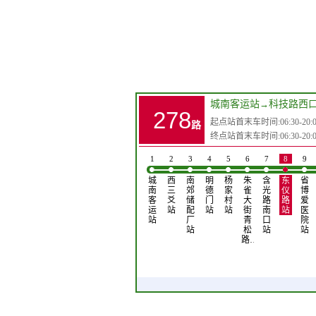
城南客运站
→
科技路西
278
起点站首末车时间:06:30-20:0
路
终点站首末车时间:06:30-20:0
1
2
3
4
5
6
7
8
9
城
西
南
明
杨
朱
含
东
省
南
三
郊
德
家
雀
光
仪
博
客
爻
储
门
村
大
路
路
爱
运
站
配
站
站
街
南
站
医
站
厂
青
口
院
站
松
站
站
路…