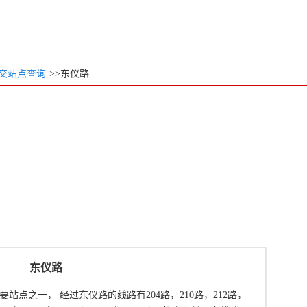
交站点查询
>>东仪路
东仪路
站点之一， 经过东仪路的线路有204路，210路，212路，