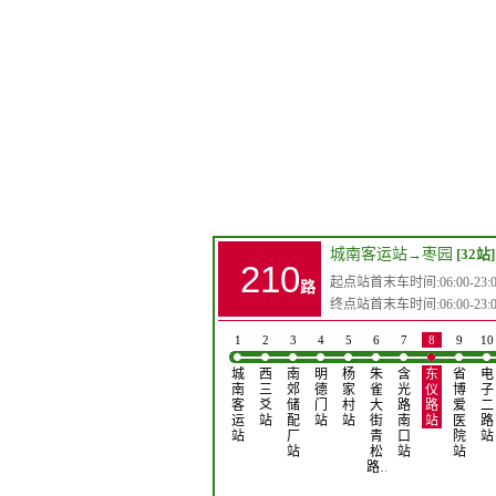
城南客运站
→
枣园
[32站]
210
起点站首末车时间:06:00-23:0
路
终点站首末车时间:06:00-23:0
1
2
3
4
5
6
7
8
9
10
城
西
南
明
杨
朱
含
东
省
电
南
三
郊
德
家
雀
光
仪
博
子
客
爻
储
门
村
大
路
路
爱
二
运
站
配
站
站
街
南
站
医
路
站
厂
青
口
院
站
站
松
站
站
路…