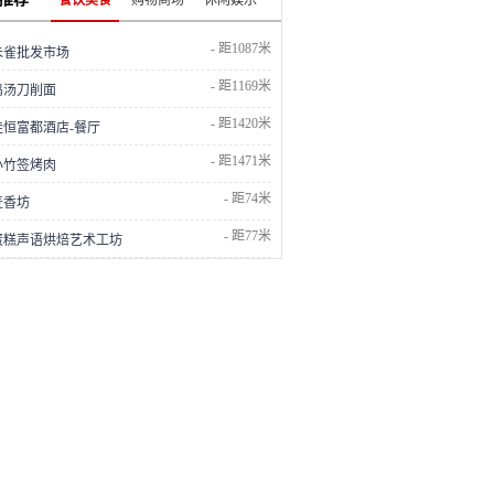
餐饮美食
购物商场
休闲娱乐
- 距1087米
朱雀批发市场
- 距1169米
鸡汤刀削面
- 距1420米
佳恒富都酒店-餐厅
- 距1471米
小竹签烤肉
- 距74米
麦香坊
29
30
31
32
33
34
- 距77米
省
夏
小
西
朱
南
蛋糕声语烘焙艺术工坊
体
家
雁
后
雀
门
育
庄
塔
地
门
站
场
站
站
站
站
西
门
站