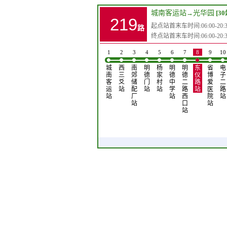
城南客运站
→
光华园
[30
219
起点站首末车时间:06:00-20:3
路
终点站首末车时间:06:00-20:3
1
2
3
4
5
6
7
8
9
10
城
西
南
明
杨
明
明
东
省
电
南
三
郊
德
家
德
德
仪
博
子
客
爻
储
门
村
中
二
路
爱
二
运
站
配
站
站
学
路
站
医
路
站
厂
站
西
院
站
站
口
站
站