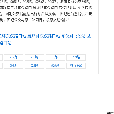
，726路，905路，908路，928路，929路，教育专线公交线路；
南) 南三环东仪路口 雁环路东仪路口 东仪路北段 丈八东路
点， 图吧公交提醒您出行时合理换乘。 图吧还为您提供西安
询。图吧公交与您一路同行，祝您旅途愉快！
三环东仪路口站
雁环路东仪路口站
东仪路北段站
丈
路口站
：
219路
278路
5路
709路
908路
928路
929路
教育专线
周边