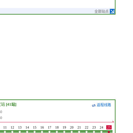
全部站点
度站
[41站]
返程线路
0
0
11
12
13
14
15
16
17
18
19
20
21
22
23
24
25
26
27
28