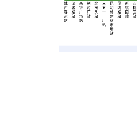
城
汉
西
制
北
三
昆
昆
新
西
西
城
钞
药
窑
五
明
明
桃
桃
客
路
广
厂
头
一
路
路
园
园
运
站
场
站
站
一
建
站
站
站
站
站
厂
材
站
市
场
站