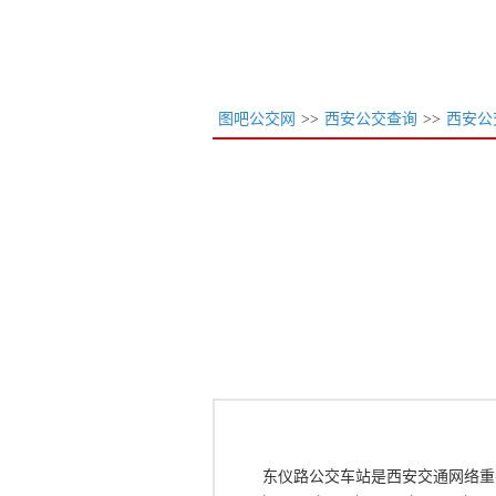
图吧公交网
>>
西安公交查询
>>
西安公
东仪路公交车站是西安交通网络重要