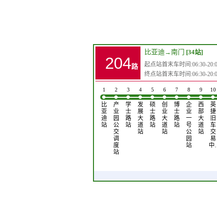
比亚迪
→
南门
[34站]
204
起点站首末车时间:06:30-20:0
路
终点站首末车时间:06:30-20:0
1
2
3
4
5
6
7
8
9
10
比
产
学
发
硕
创
博
企
西
英
亚
业
士
展
士
业
士
业
部
捷
迪
园
路
大
路
大
路
一
大
旧
站
公
站
道
站
道
站
号
道
车
交
站
站
公
站
交
调
园
易
度
站
中
站