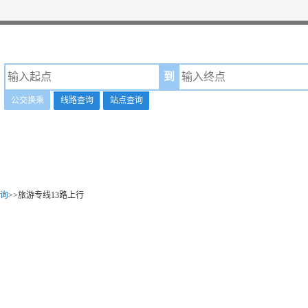
到
公交换乘
线路查询
站点查询
询
>>旅游专线13路上行