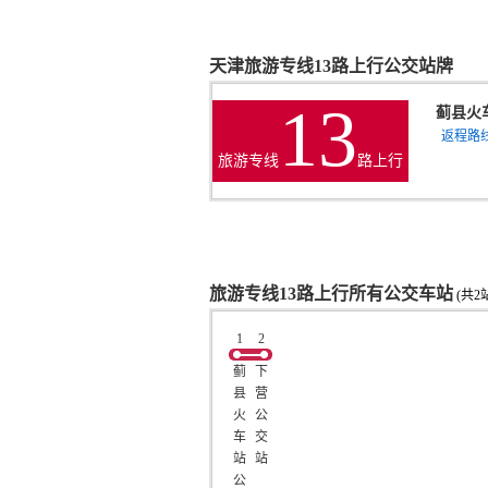
天津旅游专线13路上行公交站牌
13
蓟县火
返程路
旅游专线
路上行
旅游专线13路上行所有公交车站
(共2
1
2
蓟
下
县
营
火
公
车
交
站
站
公