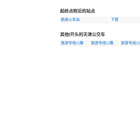
起终点附近的站点
蓟县火车站
下营
其他l开头的天津公交车
旅游专线11路
旅游专线12路
旅游专线1