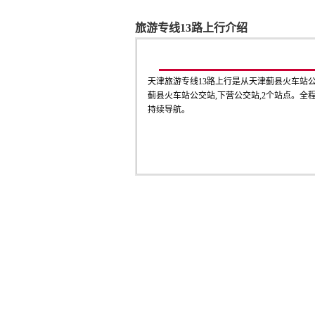
旅游专线13路上行介绍
天津旅游专线13路上行是从天津蓟县火车站
蓟县火车站公交站,下营公交站,2个站点。全程
持续导航。