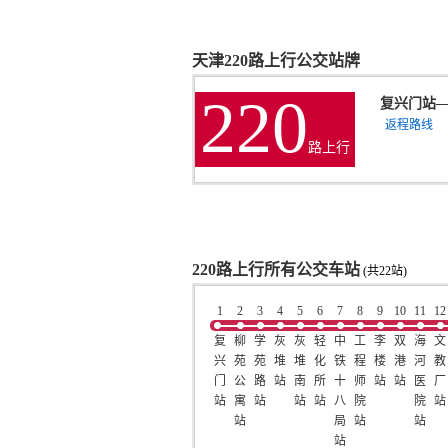
天津220路上行公交站牌
220
复兴门站
返程路线
路上行
220路上行所有公交车站
(共22站)
1
2
3
4
5
6
7
8
9
10
11
12
复
柳
学
灰
灰
轻
中
工
李
双
海
文
兴
苑
苑
堆
堆
化
铁
程
楼
港
河
教
门
公
路
站
南
所
十
师
站
站
医
厂
站
寓
站
站
站
八
院
院
站
站
局
站
站
站