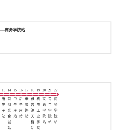
——
商务学院站
13
14
15
16
17
18
19
20
21
22
唐
首
中
后
辛
雅
机
铁
青
商
庄
创
辛
辛
柴
言
电
路
年
务
子
光
庄
庄
路
路
工
学
学
学
站
合
站
站
站
天
业
院
院
院
城
桥
学
站
站
站
站
站
院