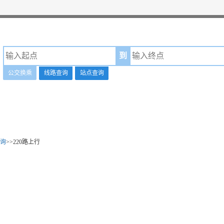
到
公交换乘
线路查询
站点查询
询
>>220路上行