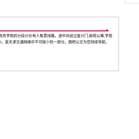
商务学院的分段计价有人售票线路。途中共经过复兴门,柳苑公寓,学苑
:2.00，是天津交通网络中不可缺少的一部分。图吧公交为您持续导航。