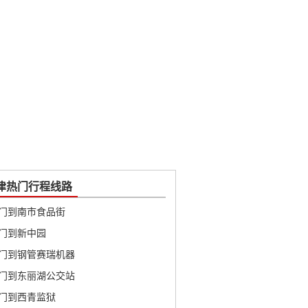
津热门行程线路
门到南市食品街
门到新中园
门到钢管赛瑞机器
门到东丽湖公交站
门到西青监狱