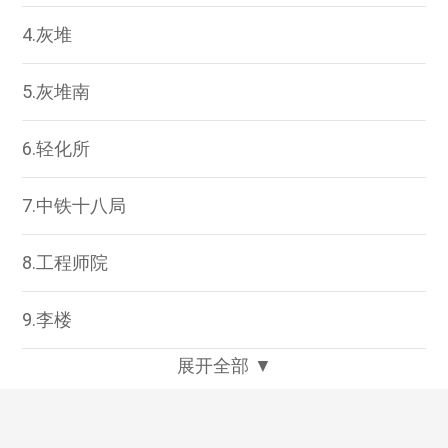
4.灰堆
5.灰堆南
6.轻化所
7.中铁十八局
8.工程师院
9.李楼
展开全部 ▼