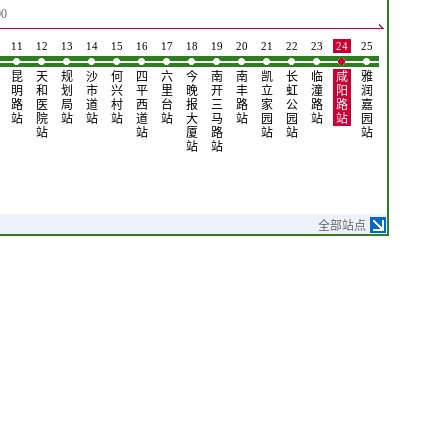
0
11
12
13
14
15
16
17
18
19
20
21
22
23
24
25
26
27
28
昆
天
规
沙
何
四
六
今
南
南
凯
长
临
咸
雅
华
津
李
明
和
划
市
兴
平
里
晚
开
丰
立
虹
潼
阳
润
智
英
家
路
医
局
道
村
西
台
报
三
路
家
公
路
路
嘉
里
中
园
站
院
站
站
站
道
站
大
马
站
园
园
站
站
园
站
学
站
站
站
厦
路
站
站
站
站
站
站
全部站点