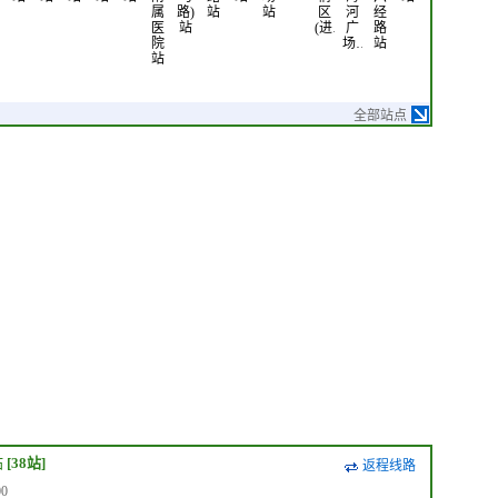
属
路)
站
站
区
河
经
站
站
医
站
(进…
广
路
院
场…
站
站
全部站点
站
[38站]
返程线路
0