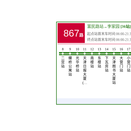
富民路站
→
李家园
[36站]
867
起点站首末车时间:06:00-21:3
路
终点站首末车时间:06:00-21:3
1
2
3
4
5
6
7
8
9
10
11
12
13
14
15
16
17
富
滨
郑
富
富
二
新
二
蝶
光
天
南
东
下
天
大
小
民
河
庄
民
华
宫
村
宫
桥
华
津
楼
楼
瓦
津
营
营
路
小
子
商
小
南
口
站
公
桥
日
站
站
房
图
门
门
站
区
站
业
区
门
站
寓
站
报
站
书
站
站
站
街
站
(光
站
大
大
站
华…
厦
厦
(…
站