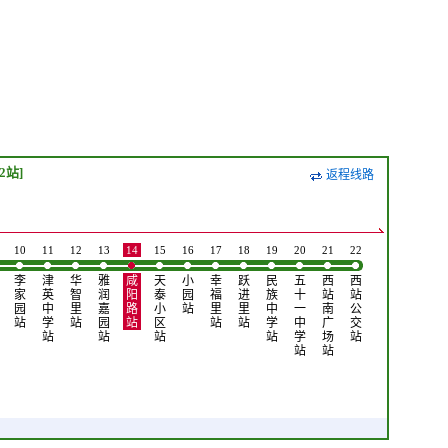
22站]
返程线路
10
11
12
13
14
15
16
17
18
19
20
21
22
李
津
华
雅
咸
天
小
幸
跃
民
五
西
西
家
英
智
润
阳
泰
园
福
进
族
十
站
站
园
中
里
嘉
路
小
站
里
里
中
一
南
公
站
学
站
园
站
区
站
站
学
中
广
交
站
站
站
站
学
场
站
站
站