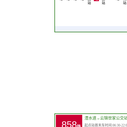
站
站
站
澧水道
→
云锦世家公交
858
起点站首末车时间:06:30-22:0
路