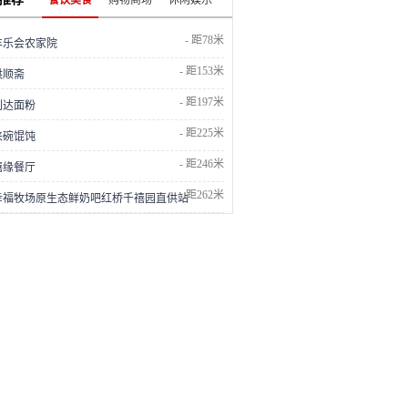
餐饮美食
购物商场
休闲娱乐
- 距78米
丰乐会农家院
- 距153米
洪顺斋
- 距197米
利达面粉
- 距225米
来碗馄饨
- 距246米
禧缘餐厅
- 距262米
幸福牧场原生态鲜奶吧红桥千禧园直供站