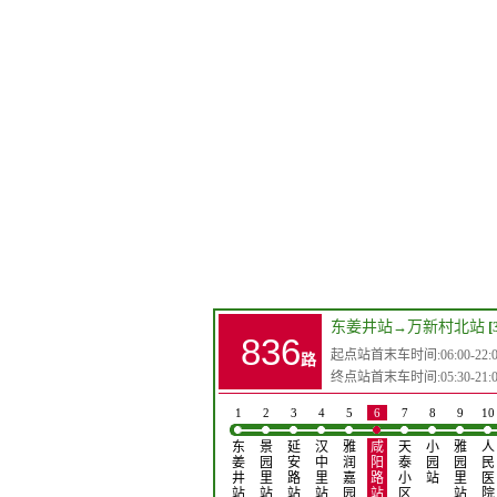
东姜井站
→
万新村北站
[
836
起点站首末车时间:06:00-22:0
路
终点站首末车时间:05:30-21:0
1
2
3
4
5
6
7
8
9
10
东
景
延
汉
雅
咸
天
小
雅
人
姜
园
安
中
润
阳
泰
园
园
民
井
里
路
里
嘉
路
小
站
里
医
站
站
站
站
园
站
区
站
院