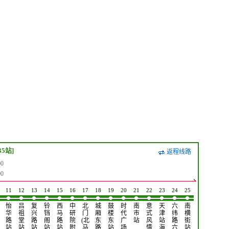
35站]
返程线路
0
0
11
12
13
14
15
16
17
18
19
20
21
22
23
24
25
26
27
28
怡
吕
复
铃
西
中
北
城
鼓
时
南
意
天
六
南
华
天
制
华
祖
兴
铛
马
研
门
厢
楼
代
市
式
津
纬
横
北
津
药
路
堂
路
阁
路
院
(北
东
东
广
站
风
站
路
街
医
七
厂
站
站
站
站
站
附
马
路
站
场
情
海
六
站
院
中
站