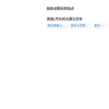
起终点附近的站点
其他y开头的太原公交车
阳光丽景小区专线
医科大学晋祠分院专线
更多>>