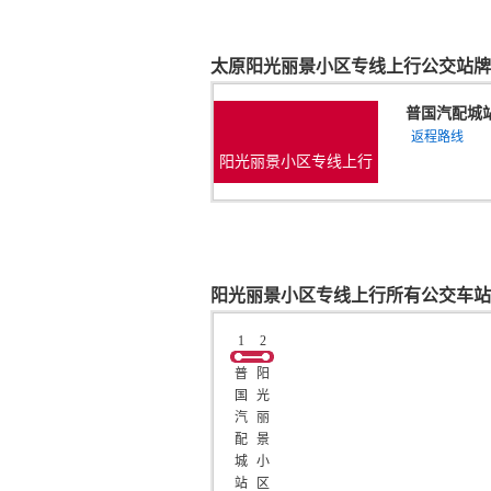
太原阳光丽景小区专线上行公交站牌
普国汽配城
返程路线
阳光丽景小区专线上行
阳光丽景小区专线上行所有公交车站
1
2
普
阳
国
光
汽
丽
配
景
城
小
站
区