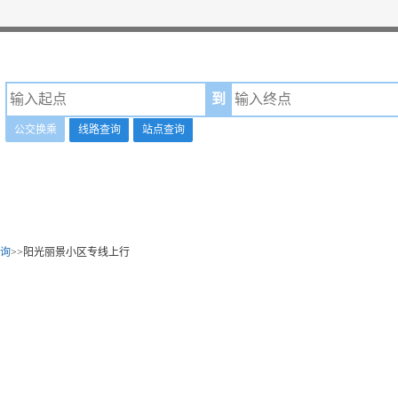
到
公交换乘
线路查询
站点查询
询
>>阳光丽景小区专线上行