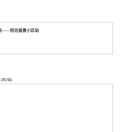
站
——
阳光丽景小区站
(共2站)