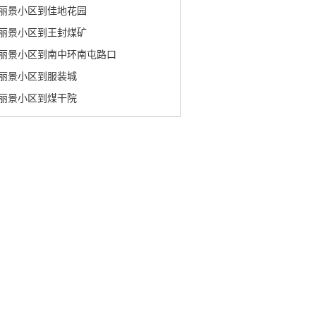
丽景小区到佳地花园
丽景小区到王封煤矿
丽景小区到南中环南屯路口
丽景小区到服装城
丽景小区到煤干院