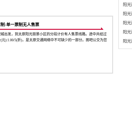
阳光
阳光
阳光
票制:单一票制无人售票
阳光
配城出发，到太原阳光丽景小区的分段计价有人售票线路。途中共经过
元):1.00/5(折)，是太原交通网络中不可缺少的一部分。图吧公交为您
阳光