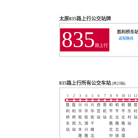
太原835路上行公交站牌
835
胜利桥东
返程路线
路上行
835路上行所有公交车站
(共23站)
1
2
3
4
5
6
7
8
9
10
11
12
胜
胜
兴
兴
兴
西
晋
和
和
和
摄
营
利
利
华
华
华
宫
机
平
平
平
乐
村
桥
桥
街
街
街
站
站
北
北
北
村
站
东
西
九
漪
千
路
路
路
站
站
站
丰
兴
峰
北
北
选
路
路
北
中
排
煤