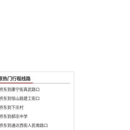
原热门行程线路
桥东到康宁街真武路口
桥东到恒山路建工街口
桥东到下庄村
桥东到郝庄中学
桥东到通达西街人民南路口