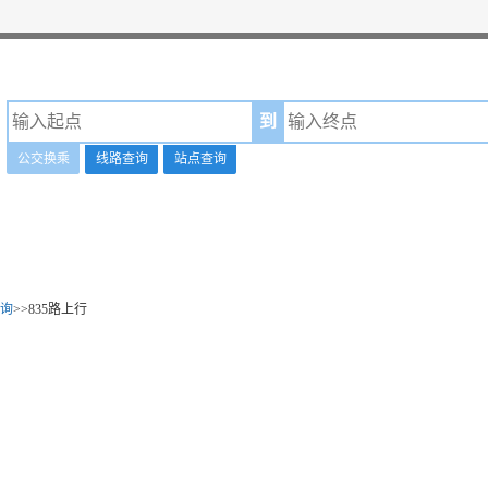
到
公交换乘
线路查询
站点查询
询
>>835路上行