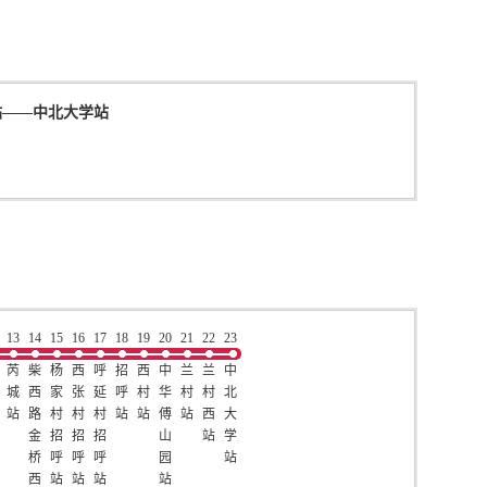
站
——
中北大学站
13
14
15
16
17
18
19
20
21
22
23
芮
柴
杨
西
呼
招
西
中
兰
兰
中
城
西
家
张
延
呼
村
华
村
村
北
站
路
村
村
村
站
站
傅
站
西
大
金
招
招
招
山
站
学
桥
呼
呼
呼
园
站
西
站
站
站
站