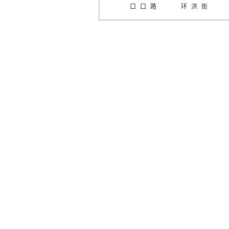
口
口
路
环
洪
街
站
站
口
街
渠
口
站
口
口
站
站
站