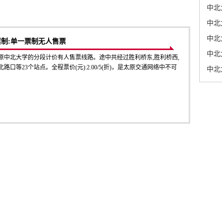
中北
中北
中北
票制:单一票制无人售票
中北
原中北大学的分段计价有人售票线路。途中共经过胜利桥东,胜利桥西,
口等23个站点。全程票价(元):2.00/5(折)，是太原交通网络中不可
中北