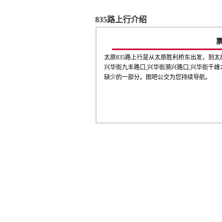
835路上行介绍
太原835路上行是从太原胜利桥东出发，到太
兴华街九丰路口,兴华街漪兴路口,兴华街千峰北路
缺少的一部分。图吧公交为您持续导航。