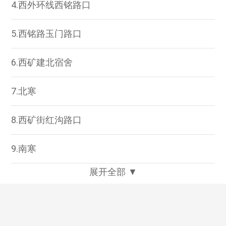
4.西外环线西铭路口
5.西铭路玉门路口
6.西矿建北宿舍
7.北寒
8.西矿街红沟路口
9.南寒
展开全部 ▼