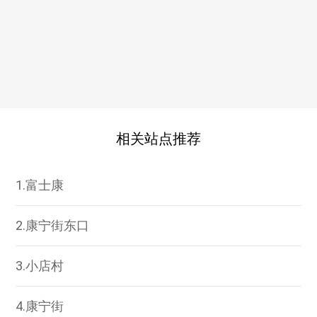
相关站点推荐
1.富士康
2.康宁街东口
3.小店村
4.康宁街