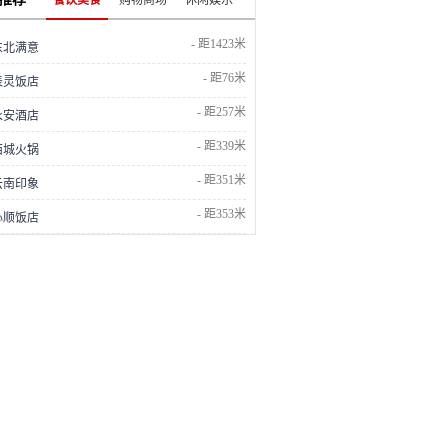
餐饮美食
购物商场
休闲娱乐
- 距1423米
东北满意
- 距76米
表灵饭店
- 距257米
永安酒店
- 距339米
西城火锅
- 距351米
云南印象
- 距353米
心顺饭店