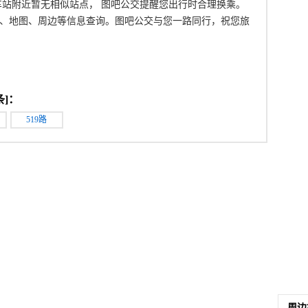
城火车站附近暂无相似站点， 图吧公交提醒您出行时合理换乘。
、地图、周边等信息查询。图吧公交与您一路同行，祝您旅
条]：
519路
周边