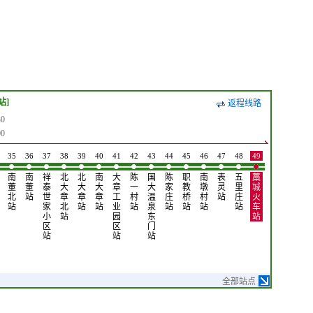
站]
返程线路
0
0
35
36
37
38
39
40
41
42
43
44
45
46
47
48
49
50
南
南
祥
北
北
南
大
陈
国
陈
职
南
表
五
藁
藁
董
董
泰
大
大
大
章
一
大
家
教
墩
灵
里
城
城
北
站
世
章
章
章
工
村
温
庄
桥
村
站
庄
火
汽
站
家
北
站
站
业
站
泉
站
站
站
站
车
车
小
站
园
东
站
站
区
区
门
站
站
站
全部站点