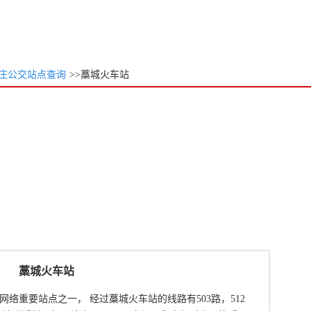
庄公交站点查询
>>藁城火车站
藁城火车站
络重要站点之一， 经过藁城火车站的线路有503路，512