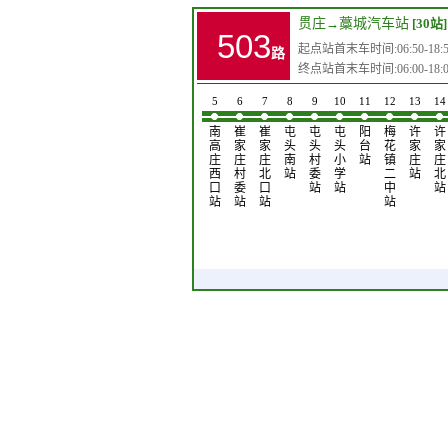
贯庄
→
藁城汽车站
[30站]
503
起点站首末车时间:06:50-18:5
路
终点站首末车时间:06:00-18:0
1
2
3
4
5
6
7
8
9
10
11
12
13
14
贯
耿
尚
南
南
崔
崔
屯
屯
屯
阳
梅
许
许
庄
家
庄
高
高
家
家
头
头
头
台
花
家
家
站
庄
站
庄
庄
庄
庄
南
村
小
站
镇
庄
庄
站
东
西
村
北
站
委
学
二
站
北
站
口
委
口
站
站
中
站
站
站
站
站