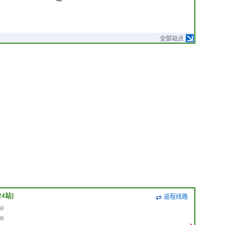
全部站点
24站]
返程线路
0
0