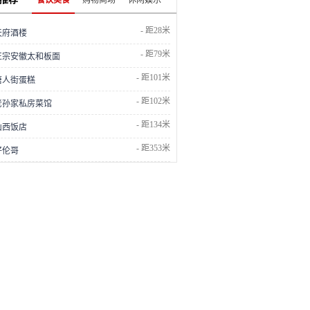
餐饮美食
购物商场
休闲娱乐
- 距28米
天府酒楼
- 距79米
正宗安徽太和板面
40
41
42
43
44
45
46
- 距101米
唐人街蛋糕
南
南
留
双
塔
汇
火
位
位
村
鸽
谈
华
车
- 距102米
老孙家私房菜馆
站
北
站
集
站
路
站
口
团
西
(东
- 距134米
山西饭店
站
站
口
广
站
场)
- 距353米
站
好伦哥