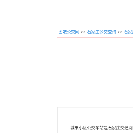
图吧公交网
>>
石家庄公交查询
>>
石家
城果小区公交车站是石家庄交通网络