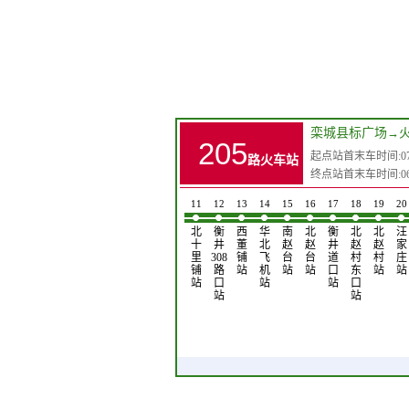
栾城县标广场
→
205
起点站首末车时间:07:1
路火车站
终点站首末车时间:06:0
3
4
5
6
7
8
9
10
11
12
13
14
15
16
17
18
19
20
鑫
北
汇
朱
寺
兴
寺
丰
北
衡
西
华
南
北
衡
北
北
汪
源
关
源
家
北
安
北
泽
十
井
董
北
赵
赵
井
赵
赵
家
新
小
路
庄
柴
街
柴
大
里
308
铺
飞
台
台
道
村
村
庄
开
学
东
小
村
北
村
街
铺
路
站
机
站
站
口
东
站
站
路
站
口
学
东
口
站
北
站
口
站
站
口
口
站
站
口
站
口
站
站
站
站
站