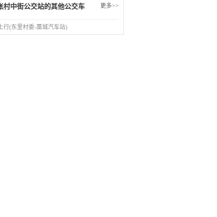
更多>>
张村中街公交站的其他公交车
路上行(东里村委-藁城汽车站)