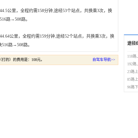
.5公里，全程约需158分钟,途经53个站点，共换乘3次，换
16路→508路。
.64公里，全程约需159分钟,途经52个站点，共换乘3次，换
途径
516路→508路。
118
打的）的费用是：108元。
自驾车导航>>
192
23路
85路
96路