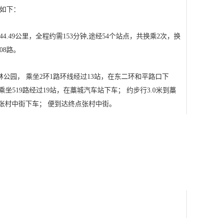
如下：
.49公里，全程约需153分钟,途经54个站点，共换乘2次，换
08路。
柏林公园， 乘坐2环1路环线经过13站，在东二环和平路口下
 乘坐519路经过19站，在藁城汽车站下车； 约步行3.0米到藁
，在张村中街下车； 便到达终点张村中街。