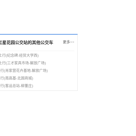
更多>>
红星花园公交站的其他公交车
路上行(纪念碑-经贸大学西)
路上行(三才家具市场-解放广场)
上行(肖家营花卉基地-解放广场)
上行(南高基-北国商城)
下行(客运总站-柳董庄)