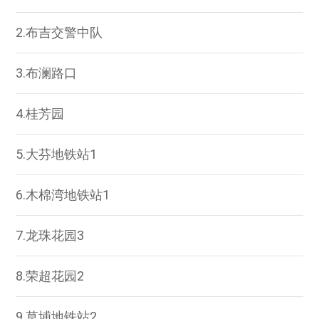
2.布吉交警中队
3.布澜路口
4.桂芳园
5.大芬地铁站1
6.木棉湾地铁站1
7.龙珠花园3
8.荣超花园2
9.草埔地铁站2