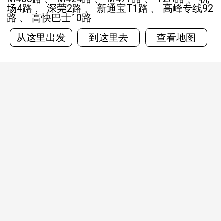
场4路 、 深莞2路 、 新通宝T1路 、 高峰专线92
路 、 高快巴士10路
从这里出发
到这里去
查看地图