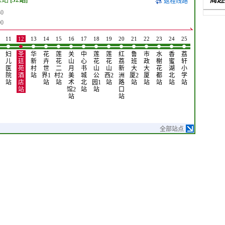
返程线路
0
0
11
12
13
14
15
16
17
18
19
20
21
22
23
24
25
26
27
28
妇
圣
华
花
莲
关
中
莲
莲
红
鲁
市
水
香
荔
竹
市
市
儿
廷
新
卉
花
山
心
花
花
荔
班
政
榭
蜜
轩
园
儿
眼
医
苑
村
世
二
月
书
山
山
新
大
大
花
湖
小
小
童
科
院
酒
站
界1
村2
美
城
公
西2
洲
厦2
厦
都
北
学
学
乐
医
站
店
站
站
术
北
园1
站
路
站
站
站
站
站
站
园
院
站
馆2
站
站
口
站
站
站
站
全部站点