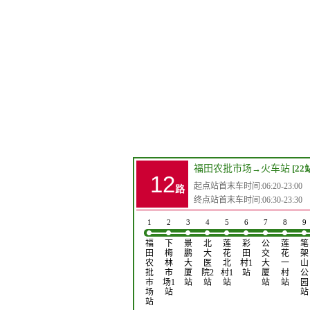
福田农批市场
→
火车站
[22
12
起点站首末车时间:06:20-23:00
路
终点站首末车时间:06:30-23:30
1
2
3
4
5
6
7
8
9
福
下
景
北
莲
彩
公
莲
笔
田
梅
鹏
大
花
田
交
花
架
农
林
大
医
北
村1
大
一
山
批
市
厦
院2
村1
站
厦
村
公
市
场1
站
站
站
站
站
园
场
站
站
站