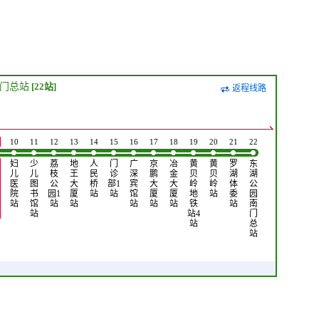
门总站
[22站]
返程线路
10
11
12
13
14
15
16
17
18
19
20
21
22
妇
少
荔
地
人
门
广
京
冶
黄
黄
罗
东
儿
儿
枝
王
民
诊
深
鹏
金
贝
贝
湖
湖
医
图
公
大
桥
部1
宾
大
大
岭
岭
体
公
院
书
园1
厦
站
站
馆
厦
厦
地
站
委
园
站
馆
站
站
站
站
站
铁
站
南
站
站4
门
站
总
站