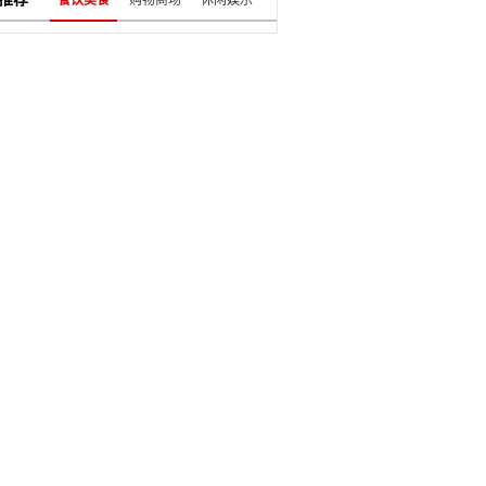
餐饮美食
购物商场
休闲娱乐
29
30
31
32
经
鸿
侨
侨
济
新
城
城
犯
花
东
东
罪
园1
路
总
侦
站
口
站
察
站
局
站