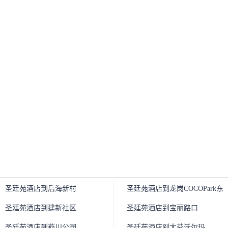
圣廷苑酒店到后海新村
圣廷苑酒店到龙岗COCOPark东
圣廷苑酒店到建新社区
圣廷苑酒店到宝丽路口
圣廷苑酒店到燕川公园
圣廷苑酒店到大芬沃尔玛