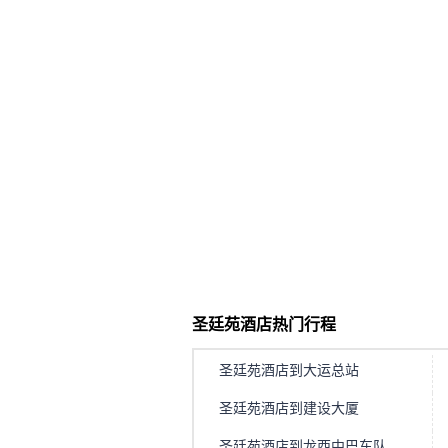
圣廷苑酒店热门行程
圣廷苑酒店到大运总站
圣廷苑酒店到建设大厦
圣廷苑酒店到龙西中巴车队