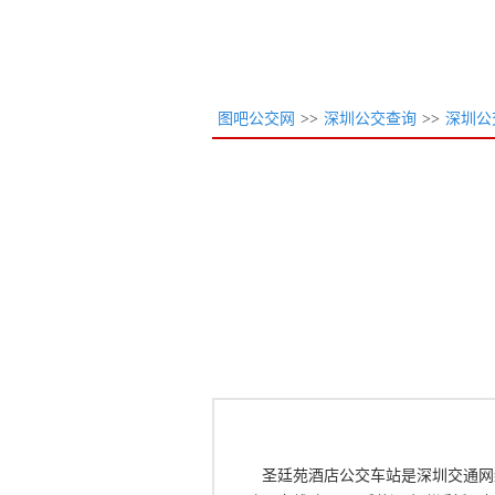
图吧公交网
>>
深圳公交查询
>>
深圳公
圣廷苑酒店公交车站是深圳交通网络