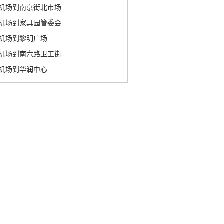
机场到南京街北市场
机场到家具园管委会
机场到黎明广场
机场到南六路卫工街
机场到华润中心