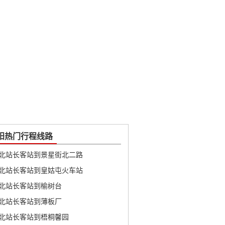
阳热门行程线路
北站长客站到景星街北二路
北站长客站到皇姑屯火车站
北站长客站到榆树台
北站长客站到薄板厂
北站长客站到梧桐馨园