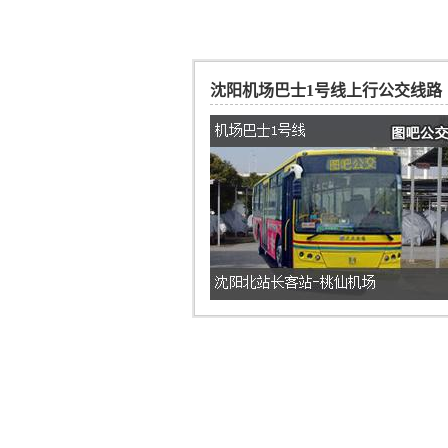
沈阳机场巴士1号线上行公交线路