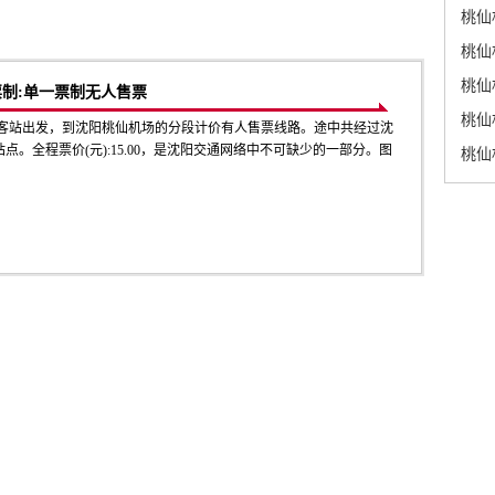
桃仙
桃仙
桃仙
票制:单一票制无人售票
桃仙
客站出发，到沈阳桃仙机场的分段计价有人售票线路。途中共经过沈
站点。全程票价(元):15.00，是沈阳交通网络中不可缺少的一部分。图
桃仙