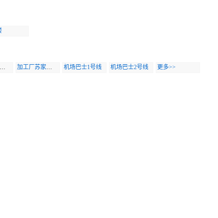
楼
机场巴士通辽线
加工厂苏家屯线
机场巴士1号线
机场巴士2号线
更多>>