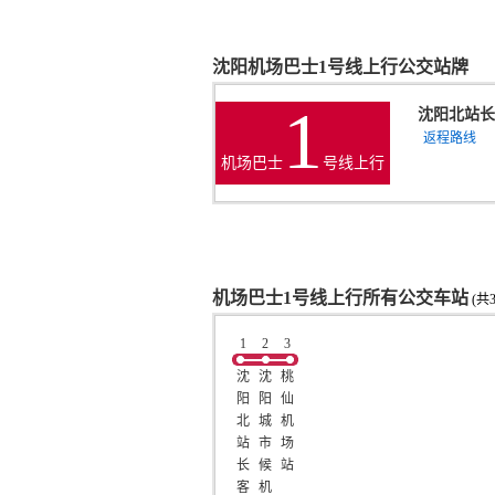
沈阳机场巴士1号线上行公交站牌
1
沈阳北站长
返程路线
机场巴士
号线上行
机场巴士1号线上行所有公交车站
(共
1
2
3
沈
沈
桃
阳
阳
仙
北
城
机
站
市
场
长
候
站
客
机