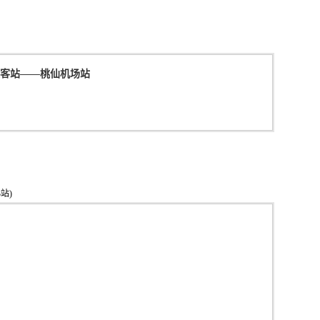
客站
——
桃仙机场站
3站)