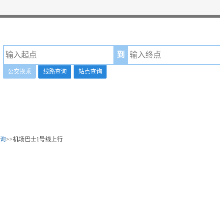
到
公交换乘
线路查询
站点查询
询
>>机场巴士1号线上行