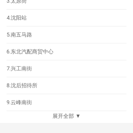
3.太原街
4.沈阳站
5.南五马路
6.东北汽配商贸中心
7.兴工南街
8.沈后招待所
9.云峰南街
展开全部 ▼