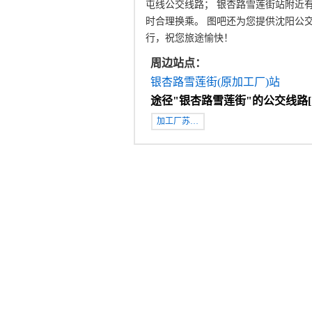
屯线公交线路； 银杏路雪莲街站附近有
时合理换乘。 图吧还为您提供沈阳公
行，祝您旅途愉快！
周边站点：
银杏路雪莲街(原加工厂)站
途径"
银杏路雪莲街
"的公交线路[
加工厂苏…