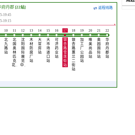
华府丹郡
[22站]
返程线路
19:45
19:15
10
11
12
13
14
15
16
17
18
19
20
21
22
北
北
沈
木
大
大
可
银
银
加
唯
奥
华
九
国
阳
材
官
市
济
杏
杏
工
美
园
府
路
奥
国
防
房
场
药
路
路
厂
尚
国
丹
站
林
际
腐
站
道
业
雪
蕙
公
品
际
郡
匹
展
厂
口
站
莲
兰
园
站
站
站
克
览
站
站
街
二
站
花…
中…
站
街
站