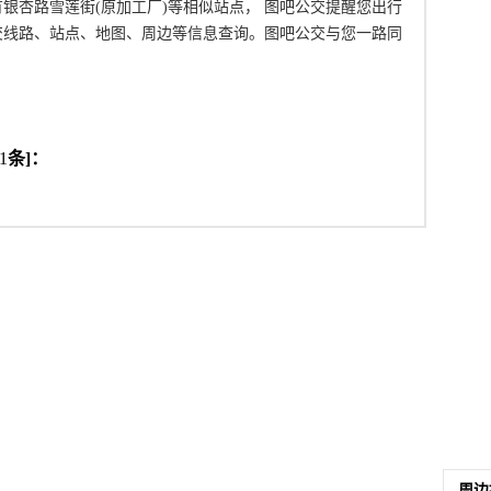
银杏路雪莲街(原加工厂)等相似站点， 图吧公交提醒您出行
交线路、站点、地图、周边等信息查询。图吧公交与您一路同
1
条]：
周边