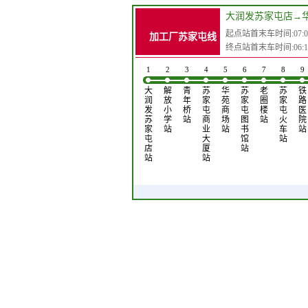
大润发苏家屯店
→
起点站首末车时间:07:05-
加工厂苏家屯线
终点站首末车时间:06:15-
1
2
3
4
5
6
7
8
9
大
解
青
苏
华
苏
老
苏
铁
润
放
年
家
苑
家
圈
家
路
发
小
桥
屯
商
屯
楼
屯
医
苏
学
站
商
场
图
站
火
院
家
站
业
站
书
车
站
屯
大
馆
站
店
厦
站
站
站