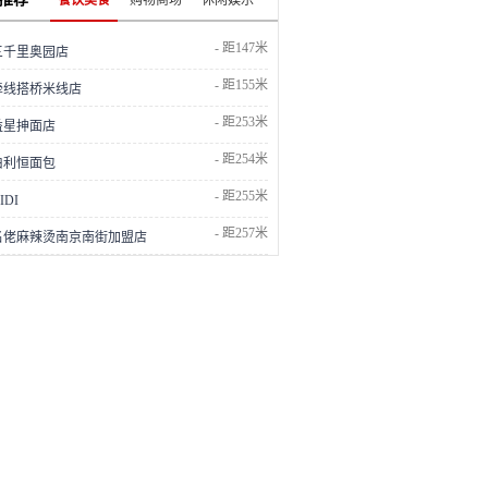
餐饮美食
购物商场
休闲娱乐
- 距147米
三千里奥园店
- 距155米
牵线搭桥米线店
29
30
- 距253米
益星抻面店
铁
沈
路
阳
- 距254米
伯利恒面包
中
站
学
- 距255米
IDI
站
- 距257米
名佬麻辣烫南京南街加盟店