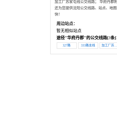
加工厂苏家屯线公交线路； 华府丹郡
还为您提供沈阳公交线路、站点、地图
快！
周边站点：
暂无相似站点
途径"
华府丹郡
"的公交线路[
3
条]
327路
333路支线
加工厂苏