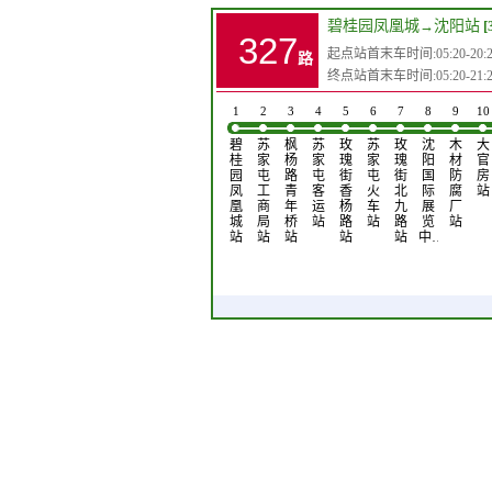
碧桂园凤凰城
→
沈阳站
[
327
起点站首末车时间:05:20-20:2
路
终点站首末车时间:05:20-21:2
1
2
3
4
5
6
7
8
9
10
碧
苏
枫
苏
玫
苏
玫
沈
木
大
桂
家
杨
家
瑰
家
瑰
阳
材
官
园
屯
路
屯
街
屯
街
国
防
房
凤
工
青
客
香
火
北
际
腐
站
凰
商
年
运
杨
车
九
展
厂
城
局
桥
站
路
站
路
览
站
站
站
站
站
站
中…