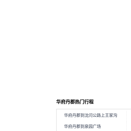
华府丹郡热门行程
华府丹郡到沈闫公路上王家沟
华府丹郡到泉园广场