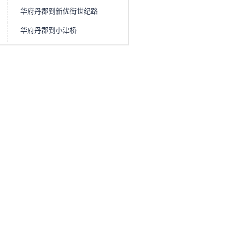
华府丹郡到新优街世纪路
华府丹郡到小津桥