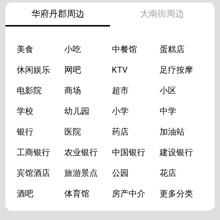
华府丹郡周边
大南街周边
美食
小吃
中餐馆
蛋糕店
休闲娱乐
网吧
KTV
足疗按摩
电影院
商场
超市
小区
学校
幼儿园
小学
中学
银行
医院
药店
加油站
工商银行
农业银行
中国银行
建设银行
宾馆酒店
旅游景点
公园
花店
酒吧
体育馆
房产中介
更多分类