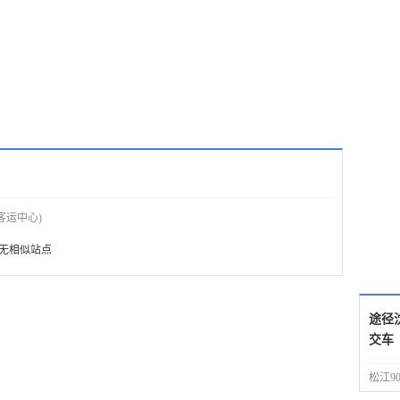
客运中心)
无相似站点
途径
交车
松江9