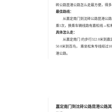
砖公路昆港公路怎么走最方便，得多
最佳路线：
从嘉定南门到沈砖公路昆港公路大概
乘1次，换乘车辆线路有嘉松线→松
具体怎么走：
从嘉定南门 约步行322.0米到
50.0米到百鸟， 乘坐松朱专线经过
港公路。
嘉定南门到沈砖公路昆港公路其