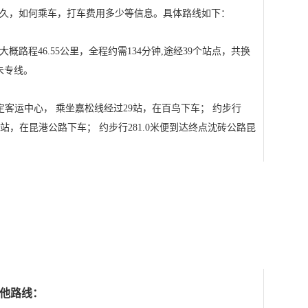
久，如何乘车，打车费用多少等信息。具体路线如下：
路程46.55公里，全程约需134分钟,途经39个站点，共换
朱专线。
嘉定客运中心， 乘坐嘉松线经过29站，在百鸟下车； 约步行
10站，在昆港公路下车； 约步行281.0米便到达终点沈砖公路昆
他路线：