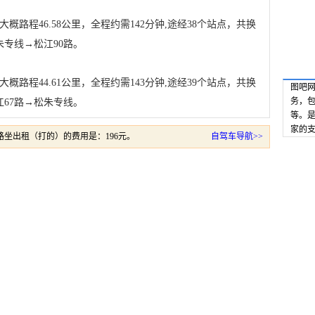
路程46.58公里，全程约需142分钟,途经38个站点，共换
专线→松江90路。
路程44.61公里，全程约需143分钟,途经39个站点，共换
图吧网
务，
67路→松朱专线。
等。
家的
坐出租（打的）的费用是：196元。
自驾车导航>>