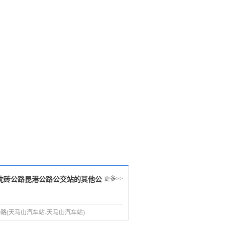
更多>>
沈砖公路昆港公路公交站的其他公
0路(天马山汽车站-天马山汽车站)