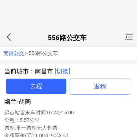
556路公交车
南昌公交
>
556路公交车
当前城市：南昌市
[切换]
去程
返程
幽兰-胡陶
起点站首末车时间:07:40/15:00
全程：5.57公里
票制:单一票制无人售票
全程票价(元):1.00/0.90(A卡)