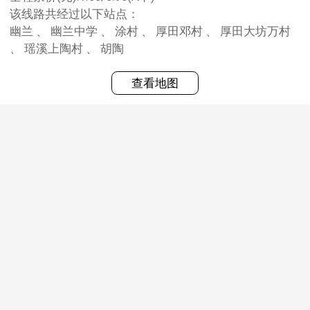
该线路共经过以下站点：
幽兰 、 幽兰中学 、 涂村 、 厚田邓村 、 厚田大坊万村
、 瑶溪上陶村 、 胡陶
查看地图