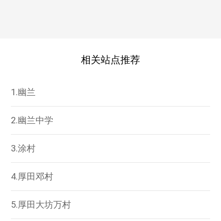
相关站点推荐
1.幽兰
2.幽兰中学
3.涂村
4.厚田邓村
5.厚田大坊万村