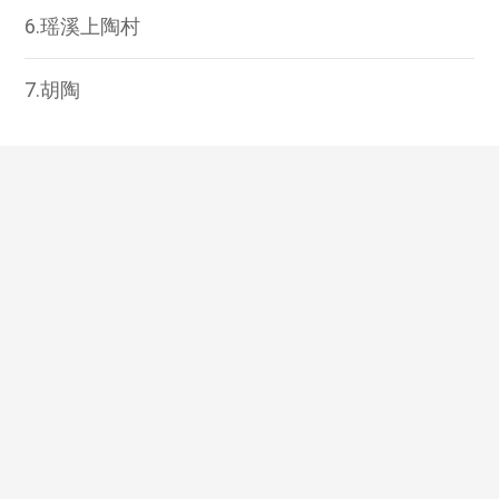
6.瑶溪上陶村
7.胡陶