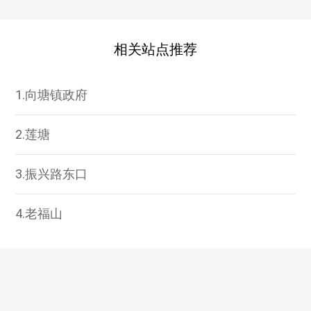
相关站点推荐
1.向塘镇政府
2.莲塘
3.振兴路东口
4.老福山