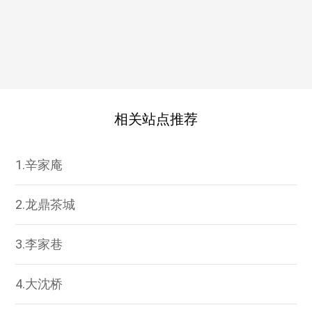
相关站点推荐
1.辛家庵
2.龙鼎茶城
3.李家巷
4.大沈桥