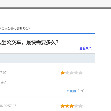
溪坐公交车最快需要多久？
么坐公交车，最快需要多久？
[查看原文]
7:07
么走？
回复
|
顶
（
571
）
6 09:57:07