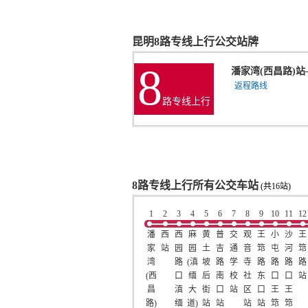
昆明8路专线上行公交站牌
8
潘家湾(西昌路)站
返程路线
路专线上行
8路专线上行所有公交车站
(共16站)
1
2
3
4
5
6
7
8
9
10
11
12
潘
西
西
麻
黄
普
交
观
王
小
沙
王
家
站
园
园
土
吉
通
音
筇
屯
河
筇
湾
路
(滇
坡
路
学
寺
路
路
路
路
(西
口
缅
后
南
校
社
东
口
口
站
昌
滇
大
街
口
站
区
口
王
王
路)
缅
道)
站
站
站
站
筇
筇