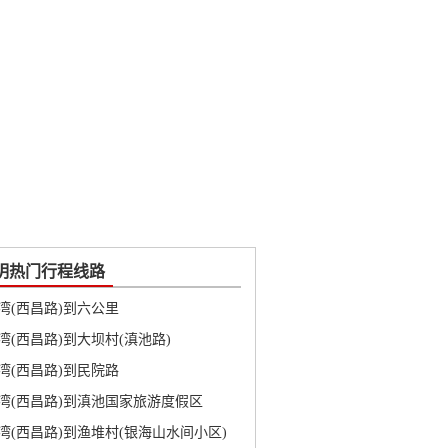
明热门行程线路
湾(西昌路)到六公里
湾(西昌路)到大坝村(滇池路)
湾(西昌路)到民院路
湾(西昌路)到滇池国家旅游度假区
湾(西昌路)到渔堆村(银海山水间小区)