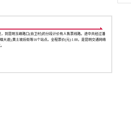
发，到昆明玉峰路口(自卫村)的分段计价有人售票线路。途中共经过潘
缅大道),黄土坡后街等16个站点。全程票价(元):1.00，是昆明交通网络
航。