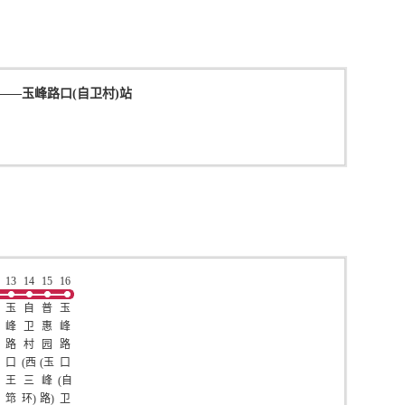
——
玉峰路口(自卫村)站
13
14
15
16
玉
自
普
玉
峰
卫
惠
峰
路
村
园
路
口
(西
(玉
口
王
三
峰
(自
筇
环)
路)
卫