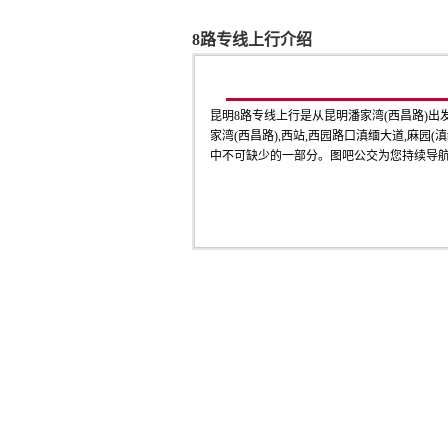
8路专线上行介绍
昆明8路专线上行是从昆明潘家湾(西昌路)出
家湾(西昌路),西站,西园路口滇缅大道,麻园(滇
中不可缺少的一部分。图吧公交为您持续导