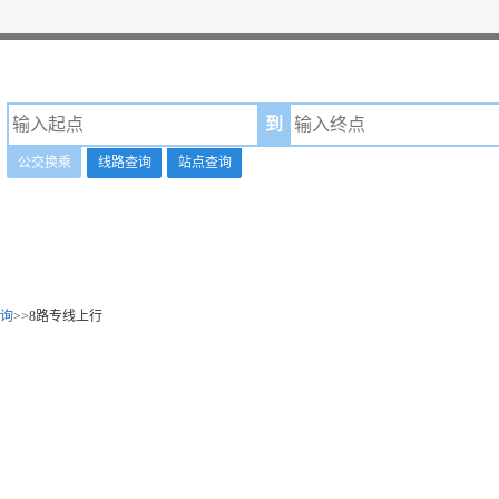
到
公交换乘
线路查询
站点查询
询
>>8路专线上行