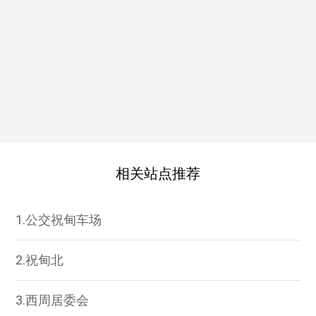
相关站点推荐
1.公交祝甸车场
2.祝甸北
3.西周居委会