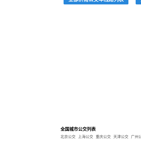
全国城市公交列表
北京公交
上海公交
重庆公交
天津公交
广州