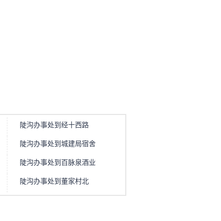
陡沟办事处到经十西路
陡沟办事处到城建局宿舍
陡沟办事处到百脉泉酒业
陡沟办事处到董家村北