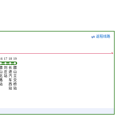
返程线路
16
17
18
19
腊
刘
长
腊
山
庄
途
山
北
站
汽
立
路
车
交
站
西
桥
站
站