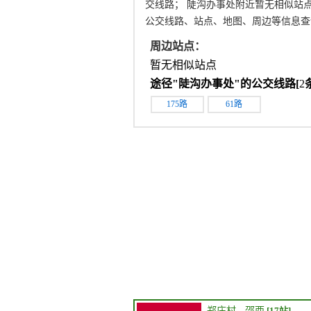
交线路； 陡沟办事处附近暂无相似站
公交线路、站点、地图、周边等信息查
周边站点：
暂无相似站点
途径"
陡沟办事处
"的公交线路[
2
175路
61路
郑庄村
→
邵西
[17站]