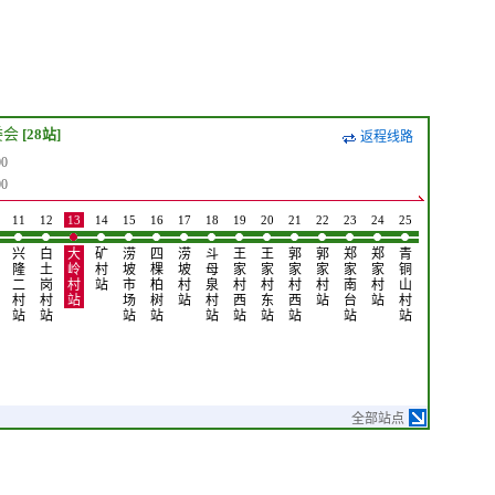
委会
[28站]
返程线路
0
0
11
12
13
14
15
16
17
18
19
20
21
22
23
24
25
26
27
28
兴
白
大
矿
涝
四
涝
斗
王
王
郭
郭
郑
郑
青
义
贾
侯
隆
土
岭
村
坡
棵
坡
母
家
家
家
家
家
家
铜
和
家
家
二
岗
村
站
市
柏
村
泉
村
村
村
村
南
村
山
村
庄
村
村
村
站
场
树
站
村
西
东
西
站
台
站
村
站
站
委
站
站
站
站
站
站
站
站
站
站
会
站
全部站点