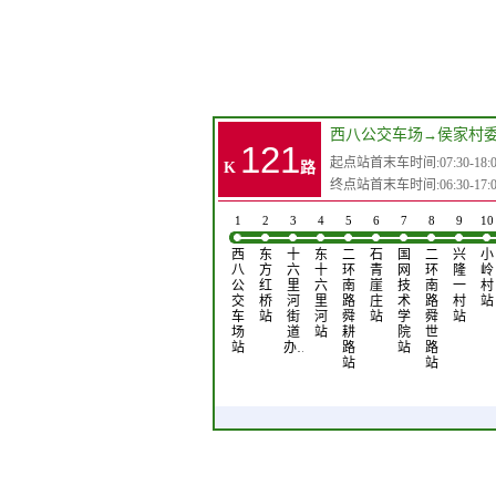
西八公交车场
→
侯家村
121
起点站首末车时间:07:30-18:0
K
路
终点站首末车时间:06:30-17:0
1
2
3
4
5
6
7
8
9
10
西
东
十
东
二
石
国
二
兴
小
八
方
六
十
环
青
网
环
隆
岭
公
红
里
六
南
崖
技
南
一
村
交
桥
河
里
路
庄
术
路
村
站
车
站
街
河
舜
站
学
舜
站
场
道
站
耕
院
世
站
办…
路
站
路
站
站