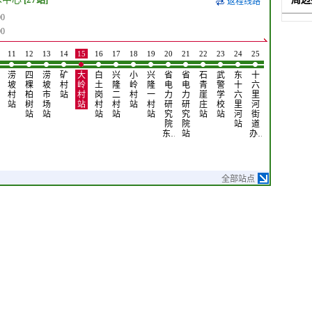
返程线路
0
0
11
12
13
14
15
16
17
18
19
20
21
22
23
24
25
26
27
涝
四
涝
矿
大
白
兴
小
兴
省
省
石
武
东
十
东
重
坡
棵
坡
村
岭
土
隆
岭
隆
电
电
青
警
十
六
方
汽
村
柏
市
站
村
岗
二
村
一
力
力
崖
学
六
里
红
技
站
树
场
站
村
村
站
村
研
研
庄
校
里
河
桥
术
站
站
站
站
站
究
究
站
站
河
街
站
中
院
院
站
道
心
东…
站
办…
站
全部站点