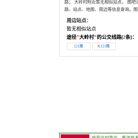
路； 大岭村附近暂无相似站点， 图
路、站点、地图、周边等信息查询。图
周边站点：
暂无相似站点
途径"
大岭村
"的公交线路[
2
条]：
121路
K121路
侯家庄村委会
→
重汽技