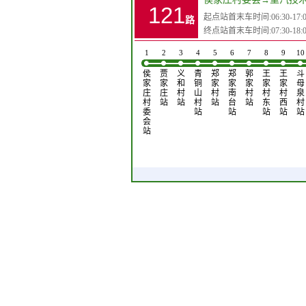
121
起点站首末车时间:06:30-17:0
路
终点站首末车时间:07:30-18:0
1
2
3
4
5
6
7
8
9
10
侯
贾
义
青
郑
郑
郭
王
王
斗
家
家
和
铜
家
家
家
家
家
母
庄
庄
村
山
村
南
村
村
村
泉
村
站
站
村
站
台
站
东
西
村
委
站
站
站
站
站
会
站