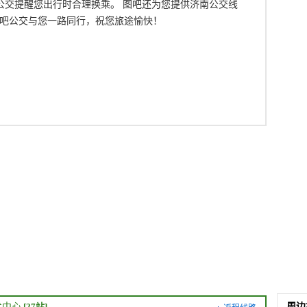
吧公交提醒您出行时合理换乘。 图吧还为您提供济南公交线
吧公交与您一路同行，祝您旅途愉快！
术中心
[27站]
周边