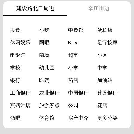
建设路北口周边
辛庄周边
美食
小吃
中餐馆
蛋糕店
休闲娱乐
网吧
KTV
足疗按摩
电影院
商场
超市
小区
学校
幼儿园
小学
中学
银行
医院
药店
加油站
工商银行
农业银行
中国银行
建设银行
宾馆酒店
旅游景点
公园
花店
酒吧
体育馆
房产中介
更多分类