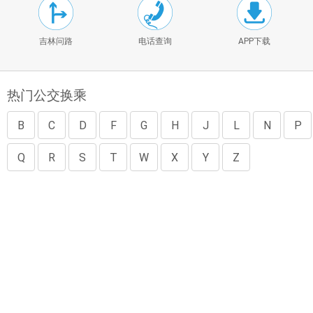
吉林问路
电话查询
APP下载
热门公交换乘
B
C
D
F
G
H
J
L
N
P
Q
R
S
T
W
X
Y
Z