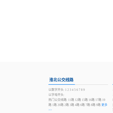
淮北公交线路
以数字开头:
1
2
3
4
5
6
7
8
9
以字母开头:
热门公交线路:
11路
12路
15路
16路
17路
19
路
1路
20路
2路
3路
4路
6路
7路
8路
9路
更多
>>