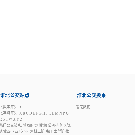
淮北公交站点
淮北公交换乘
以数字开头:
3
暂无数据
以字母开头:
A
B
C
D
E
F
G
H
J
K
L
M
N
P
Q
R
S
T
W
X
Y
Z
热门公交站点:
镇政府(刘桥镇)
岱河桥
矿医院
实验四小
四兴小区
刘桥二矿
余庄
土型矿
杜