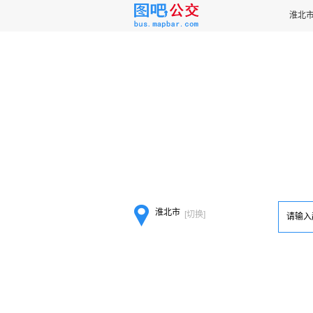
淮北
[切换]