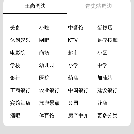
王岗周边
青史站周边
美食
小吃
中餐馆
蛋糕店
休闲娱乐
网吧
KTV
足疗按摩
电影院
商场
超市
小区
学校
幼儿园
小学
中学
银行
医院
药店
加油站
工商银行
农业银行
中国银行
建设银行
宾馆酒店
旅游景点
公园
花店
酒吧
体育馆
房产中介
更多分类