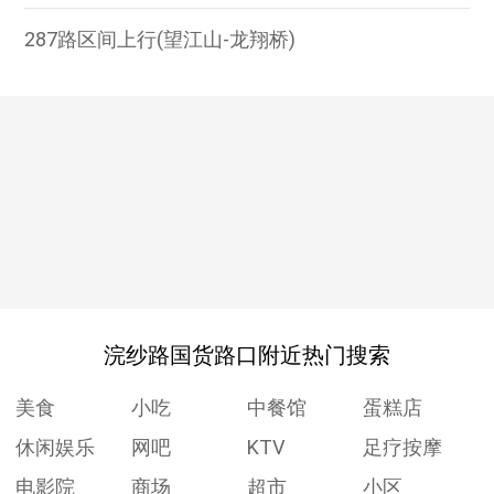
287路区间上行(望江山-龙翔桥)
浣纱路国货路口附近热门搜索
美食
小吃
中餐馆
蛋糕店
休闲娱乐
网吧
KTV
足疗按摩
电影院
商场
超市
小区