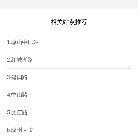
相关站点推荐
1.琼山中巴站
2.红城湖路
3.建国路
4.中山路
5.文庄路
6.琼州大道