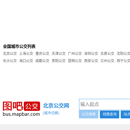
全国城市公交列表
北京公交
上海公交
重庆公交
天津公交
广州公交
深圳公交
太原公交
沈阳公
长沙公交
海口公交
成都公交
贵阳公交
昆明公交
西安公交
兰州公交
西宁公
北京公交网
[城市切换]
公交换乘
线路查询
站