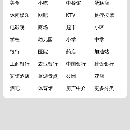
美食
小吃
中餐馆
蛋糕店
休闲娱乐
网吧
KTV
足疗按摩
电影院
商场
超市
小区
学校
幼儿园
小学
中学
银行
医院
药店
加油站
工商银行
农业银行
中国银行
建设银行
宾馆酒店
旅游景点
公园
花店
酒吧
体育馆
房产中介
更多分类