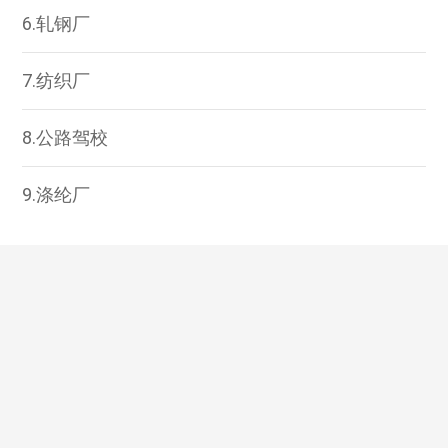
6.轧钢厂
7.纺织厂
8.公路驾校
9.涤纶厂