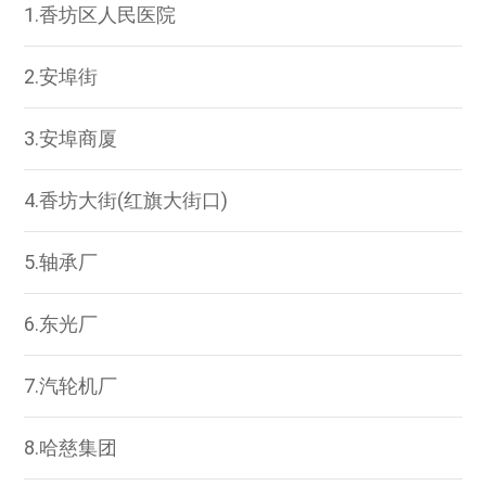
1.香坊区人民医院
2.安埠街
3.安埠商厦
4.香坊大街(红旗大街口)
5.轴承厂
6.东光厂
7.汽轮机厂
8.哈慈集团