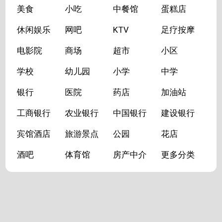
美食
小吃
中餐馆
蛋糕店
休闲娱乐
网吧
KTV
足疗按摩
电影院
商场
超市
小区
学校
幼儿园
小学
中学
银行
医院
药店
加油站
工商银行
农业银行
中国银行
建设银行
宾馆酒店
旅游景点
公园
花店
酒吧
体育馆
房产中介
更多分类